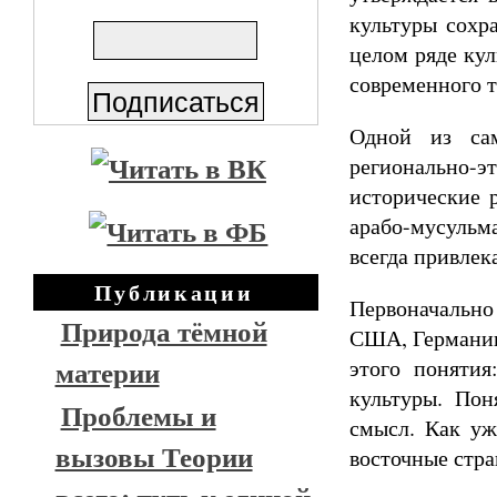
культуры сохр
целом ряде ку
современного 
Одной из сам
регионально-эт
исторические 
арабо-мусульм
всегда привлек
Публикации
Первоначально
Природа тёмной
США, Германию
материи
этого поняти
культуры. Пон
Проблемы и
смысл. Как уж
вызовы Теории
восточные стра