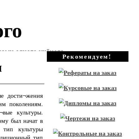
ого
зами одного учёного
Рекомендуем!
ы
ые дости¬жения
им поколениям.
¬вые культуры.
ому был начат в
 тип культуры
адиционный тип