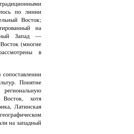
 традиционными
ялось по линии
ельный Восток;
тированный на
льный Запад —
 Восток (многие
рассмотрены в
и сопоставлении
льтур. Понятие
 региональную
 Восток, хотя
рика, Латинская
 географическом
али на западный