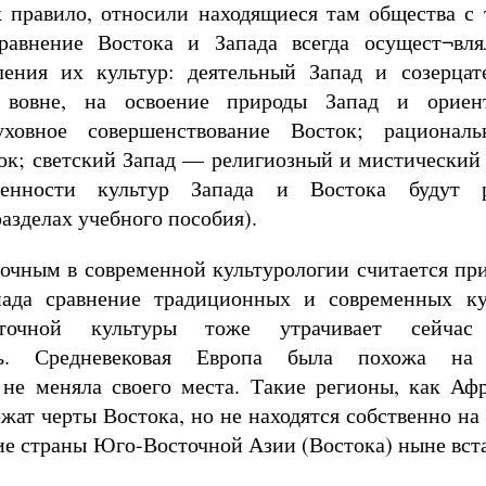
к правило, относили находящиеся там общества с
Сравнение Востока и Запада всегда осущест¬вл
ления их культур: деятельный Запад и созерцат
 вовне, на освоение природы Запад и ориен
уховное совершенствование Восток; рациона
ок; светский Запад — религиозный и мистический
бенности культур Запада и Востока будут 
зделах учебного пособия).
точным в современной культурологии считается пр
пада сравнение традиционных и современных ку
сточной культуры тоже утрачивает сейчас
сть. Средневековая Европа была похожа на
 не меняла своего места. Такие регионы, как Аф
жат черты Востока, но не находятся собственно на
ие страны Юго-Восточной Азии (Востока) ныне вст