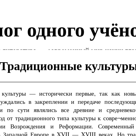
ог одного учён
 литература — cовременный мир науки гла
Традиционные культур
 культуры — исторически первые, так как нов
нуждались в закреплении и передаче последующ
и по сути являлись все древние и средневеко
од от традиционного типа культуры к совре¬менн
ми Возрождения и Реформации. Современный
в Западной Европе в XVII — XVIII веках. Но тр