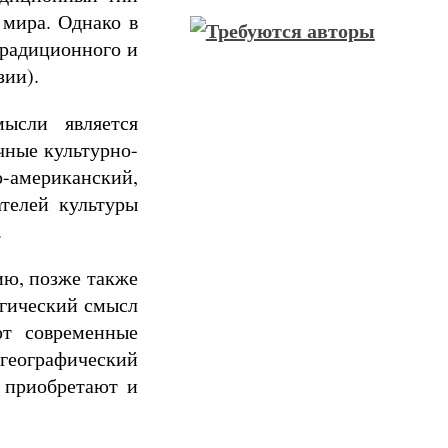
 мира. Однако в
традиционного и
зии).
ысли является
чные культурно-
о-американский,
телей культуры
.
ию, позже также
огический смысл
ют современные
географический
 приобретают и