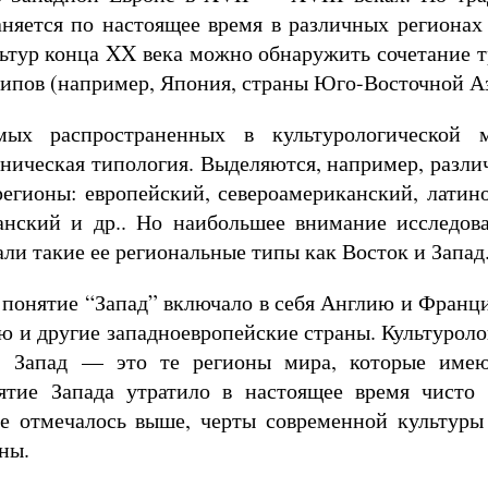
аняется по настоящее время в различных регионах
льтур конца XX века можно обнаружить сочетание 
типов (например, Япония, страны Юго-Восточной А
ых распространенных в культурологической м
ническая типология. Выделяются, например, разли
регионы: европейский, североамериканский, латин
анский и др.. Но наибольшее внимание исследова
али такие ее региональные типы как Восток и Запад
 понятие “Запад” включало в себя Англию и Франц
 и другие западноевропейские страны. Культурол
я: Запад — это те регионы мира, которые име
ятие Запада утратило в настоящее время чисто 
е отмечалось выше, черты современной культуры
ны.