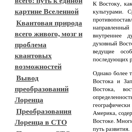
всего: путь к единой
К Востоку, ка
картине Вселенной
культурами. 
противопостав
Квантовая природа
направленный
всего живого, мозг и
внутреннее д
проблема
духовный Вост
ведущие осо
квантовых
последующих ра
возможностей
Однако более 
Вывод
Востока и За
преобразований
Востока, во
определенно
Лоренца
географически
Преобразования
Америка, содер
Лоренца в СТО
Востоке. Мног
путь развития.