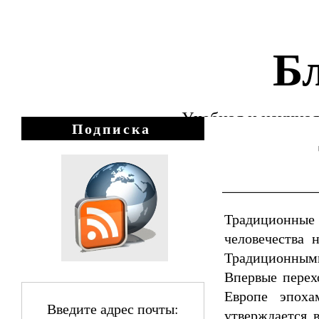
Бл
Учебная и научная
Подписка
Традиционные
человечества 
Традиционным
Впервые перех
Европе эпоха
Введите адрес почты:
утверждается 