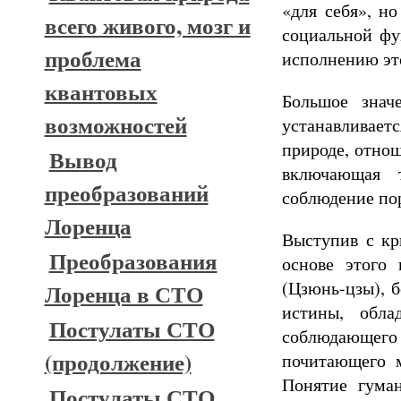
«для себя», н
всего живого, мозг и
социальной фу
проблема
исполнению эт
квантовых
Большое знач
возможностей
устанавливае
природе, отнош
Вывод
включающая 
преобразований
соблюдение по
Лоренца
Выступив с кр
Преобразования
основе этого 
(Цзюнь-цзы), б
Лоренца в СТО
истины, обла
Постулаты СТО
соблюдающего 
(продолжение)
почитающего 
Понятие гума
Постулаты СТО