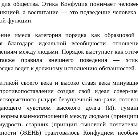
о для общества. Этика Конфуция понимает человек
нкцией, а воспитание — это подведение человека
ой функции.
ение имела категория порядка как образцовой
тся благодаря идеальной всеобщности, отноше
ениям между людьми. Порядок выступает как этиче
также правила внешнего поведения — этик
рядка ведет к должному исполнению обязанностей.
итикой своего века и высоко ставя века минувши
противопоставления создал свой идеал совер-ше
ескорыстного рыцаря безупречной мо-рали, готовог
дающего чувством высокого долга (И), гуман
нормы взаимоотношений между людьми (принципы
мудрость старших (принцип сыновней почтител
нности (ЖЕНЬ) трактовалось Конфуцием необы