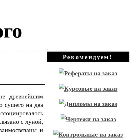
ого
зами одного учёного
Рекомендуем!
 не древнейшим
 сущего на два
ассоциировалось
вязано с луной,
заимосвязаны и