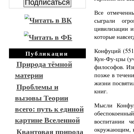
Все отмеченн
сыграли огр
цивилизации и
которые навсег
Конфуций (551
Публикации
Кун-Фу-цзы (уч
Природа тёмной
философов. Из
материи
позже в течени
жизни посвяти
Проблемы и
книг.
вызовы Теории
Мысли Конфуц
всего: путь к единой
обеспокоенны
картине Вселенной
воспитании ч
окружающим, к
Квантовая природа