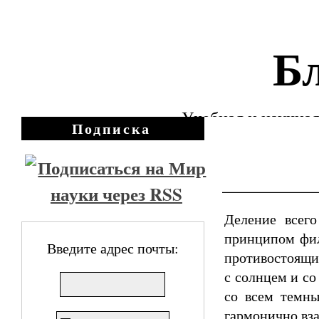
Бл
Учебная и научная
Подписка
Деление всег
принципом фил
Введите адрес почты:
противостоящи
с солнцем и со
со всем темны
гармонично вз