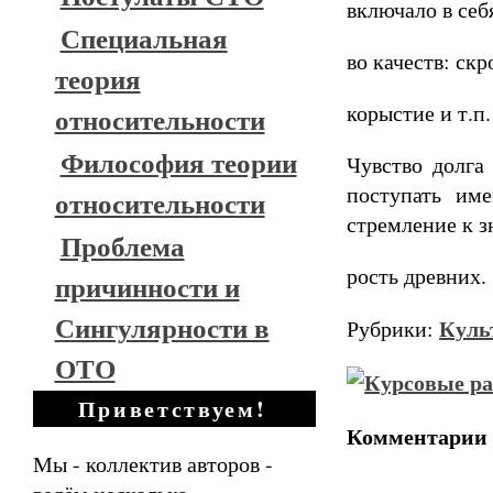
включало в себ
Специальная
во качеств: ск
теория
корыстие и т.п.
относительности
Философия теории
Чувство долга
поступать им
относительности
стремление к з
Проблема
рость древних.
причинности и
Сингулярности в
Куль
Рубрики:
ОТО
Приветствуем!
Комментарии
Мы - коллектив авторов -