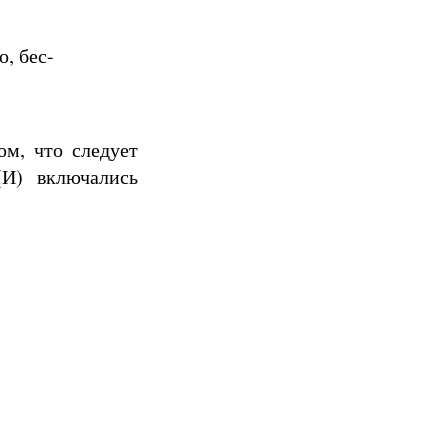
о, бес-
ом, что следует
(И) включались