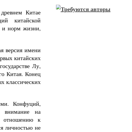
 древнем Китае
ций китайской
 и норм жизни,
ая версия имени
ервых китайских
государстве Лу,
го Китая. Конец
ых классических
ми. Конфуций,
ое внимание на
о отношению к
ся личностью не