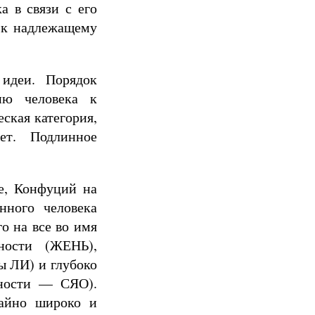
а в связи с его
 к надлежащему
 идеи. Порядок
нию человека к
ская категория,
ет. Подлинное
е, Конфуций на
нного человека
о на все во имя
ности (ЖЕНЬ),
 ЛИ) и глубоко
ьности — СЯО).
чайно широко и