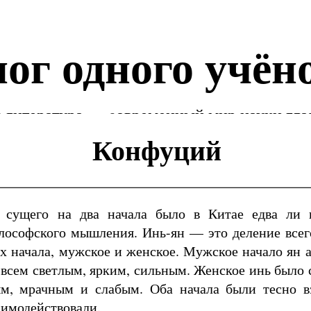
ог одного учён
 литература — cовременный мир науки гла
Конфуций
о сущего на два начала было в Китае едва ли
ософского мышления. Инь-ян — это деление всего
х начала, мужское и женское. Мужское начало ян 
 всем светлым, ярким, сильным. Женское инь было с
м, мрачным и слабым. Оба начала были тесно в
аимодействовали.