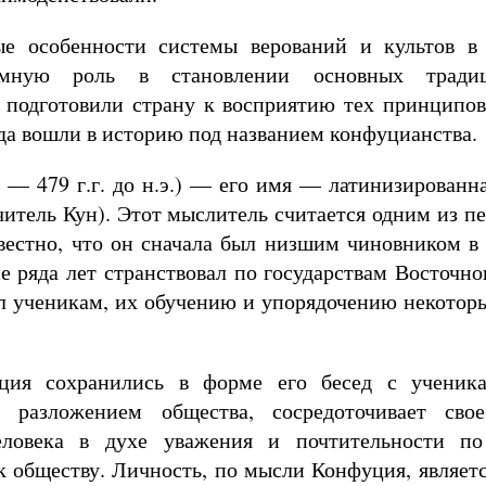
ые особенности системы верований и культов в
омную роль в становлении основных тради
 подготовили страну к восприятию тех принципов
да вошли в историю под названием конфуцианства.
 — 479 г.г. до н.э.) — его имя — латинизированн
итель Кун). Этот мыслитель считается одним из п
вестно, что он сначала был низшим чиновником в 
е ряда лет странствовал по государствам Восточно
л ученикам, их обучению и упорядочению некотор
ия сохранились в форме его бесед с ученика
й разложением общества, сосредоточивает св
еловека в духе уважения и почтительности п
 обществу. Личность, по мысли Конфуция, являет