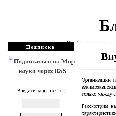
Бл
Учебная и научная
Подписка
Вн
Организации п
взаимозависи
Введите адрес почты:
только между с
Рассмотрим на
характеристик