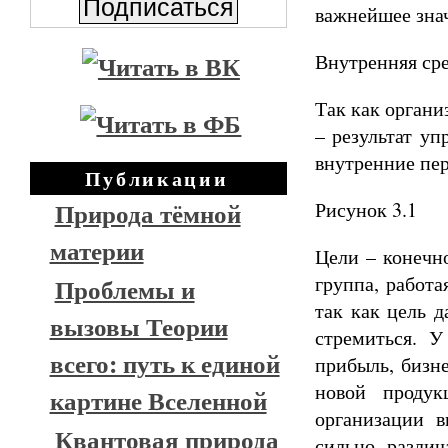
важнейшее знач
Внутренняя ср
Так как органи
– результат уп
внутренние пе
Публикации
Природа тёмной
Рисунок 3.1
материи
Цели – конечно
группа, работа
Проблемы и
так как цель 
вызовы Теории
стремиться. У
всего: путь к единой
прибыль, бизне
новой продук
картине Вселенной
организации в
Квантовая природа
сильно различ