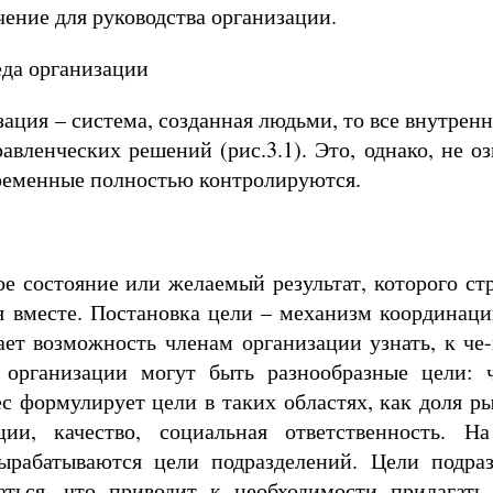
ение для руководства организации.
еда организации
зация – система, созданная людьми, то все внутрен
равленческих решений (рис.3.1). Это, однако, не оз
ременные полностью контролируются.
е состояние или желаемый результат, которого ст
я вместе. Постановка цели – механизм координаци
дает возможность членам организации узнать, к ч
 организации могут быть разнообразные цели: 
с формулирует цели в таких областях, как доля ры
ции, качество, социальная ответственность. Н
ырабатываются цели подразделений. Цели подраз
аться, что приводит к необходимости прилагать