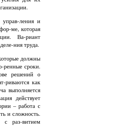
ганизации.
 управ-ления и
фор-ме, которая
ции. Ва-риант
деле-ния труда.
 которые должны
о-ренные сроки.
нове решений о
ат-риваются как
-ча выполняется
ация действует
ории – работа с
ть и сложность.
 с раз-витием