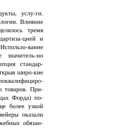
укты, услу-ги.
ологии. Влияние
делялось тремя
дартиза-цией и
Использо-вание
е значитель-но
епция стандар-
ткрыв широ-кие
оквалифициро-
о товаров. При-
дах Форда) по-
ще более узкой
вейеры оказали
жебных обязан-