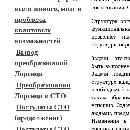
всего живого, мозг и
согласования.
проблема
Структура орг
квантовых
функциональных
позволяет на
возможностей
структуры опре
Вывод
Задачи – это п
преобразований
быть выполнен
Лоренца
Задачи предп
структуре каж
Преобразования
необходимый в
Лоренца в СТО
таким образом
успешно. Зада
Постулаты СТО
людьми, предм
(продолжение)
Изменения в 
Постулаты СТО
специализации