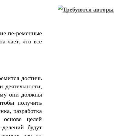
ние пе-ременные
на-чает, что все
ремится достичь
и деятельности,
е-му они должны
чтобы получить
нка, разработка
а основе целей
-делений будут
 усилия для их