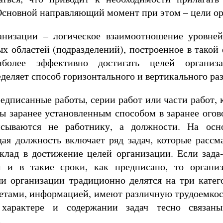
 Основной направляющий момент при этом – цели ор
анизации – логическое взаимоотношение уровней
 областей (подразделений), построенное в такой 
иболее эффективно достигать целей организа
деляет способ горизонтального и вертикального раз
редписанные работы, серии работ или части работ,
ы заранее установленным способом в заранее огов
исываются не работнику, а должности. На ос
дая должность включает ряд задач, которые рассм
клад в достижение целей организации. Если зада
 и в такие сроки, как предписано, то организ
чи организации традиционно делятся на три катег
етами, информацией, имеют различную трудоемкос
характере и содержании задач тесно связаны
.