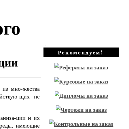
ого
зами одного учёного
Рекомендуем!
ации
 из мно-жества
ействую-щих не
аниза-ции и их
среды, имеющие