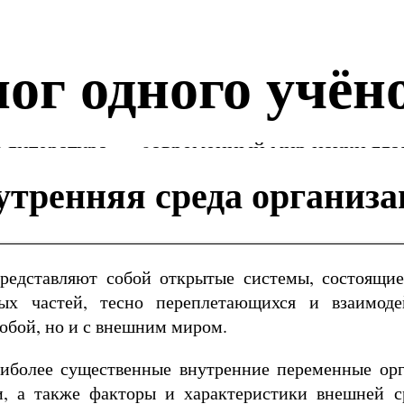
ог одного учён
 литература — cовременный мир науки гла
утренняя среда организ
редставляют собой открытые системы, состоящие
мых частей, тесно переплетающихся и взаимод
обой, но и с внешним миром.
иболее существенные внутренние переменные орг
и, а также факторы и характеристики внешней 