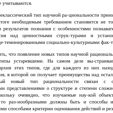
е учитываются.
еклассический тип научной ра-циональности прини
итоге необходимым требованием становится не то
и результатов познания с особенностями познават
ия над ценностными струк-турами и устано
 де-теминированными социально-культурными фак-
ть, что появление новых типов научной рациональ
типы устаревшими. На самом деле вы-страивае
архия этих типов, где для каждого из них наход
ия, в которой он получает преимущества над оста
дый новый тип рациональности связан с о
ми представлениями о структуре и степени сложн
скольку очевидно, что изучаемые нау-кой объек
, то раз-нообразными должны быть и способы и
ими способами критерии оценивания действий и рез