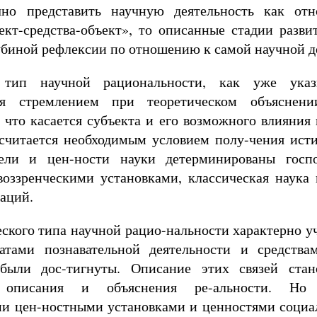
чно представить научную деятельность как от
ект-средства-объект», то описанные стадии разви
убиной рефлексии по отношению к самой научной д
 тип научной рациональности, как уже указ
тся стремлением при теоретическом объяснен
 что касается субъекта и его возможного влияния
 считается необходимым условием полу-чения ист
ели и цен-ности науки детерминированы госп
воззренческими установками, классическая наука
аций.
ского типа научной рацио-нальности характерно у
татами познавательной деятельности и средств
были дос-тигнуты. Описание этих связей стан
о описания и объяснения ре-альности. Но
и цен-ностными установками и ценностями социал