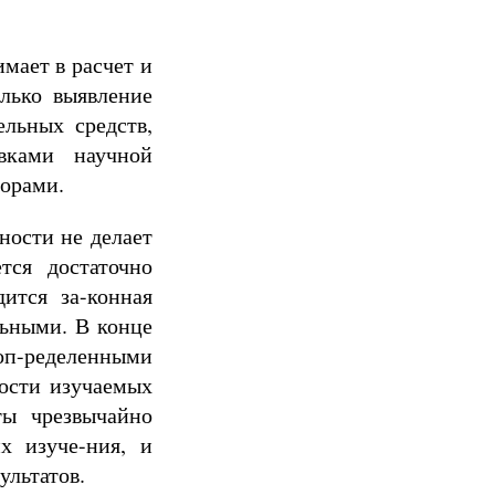
мает в расчет и
лько выявление
ельных средств,
вками научной
торами.
ности не делает
тся достаточно
ится за-конная
льными. В конце
п-ределенными
ости изучаемых
ты чрезвычайно
х изуче-ния, и
ультатов.