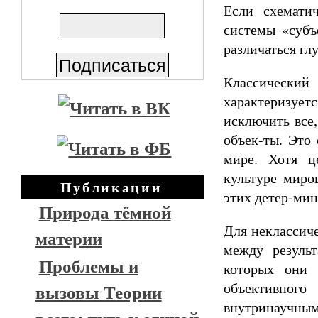
Если схемати
системы «субъ
различаться гл
Классический
характеризуе
исключить все,
объек-ты. Это
мире. Хотя ц
культуре миро
Публикации
этих детер-мин
Природа тёмной
Для неклассиче
материи
между резуль
Проблемы и
которых они 
объективног
вызовы Теории
внутринаучным