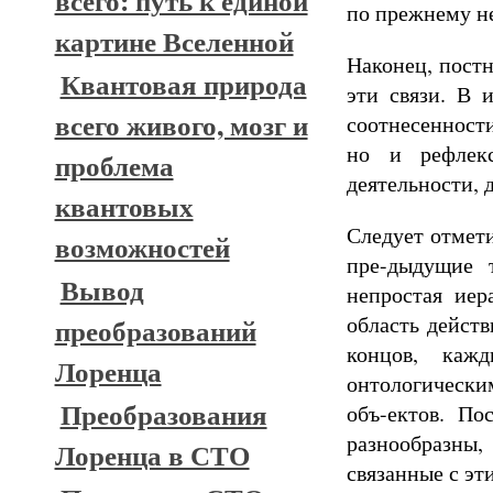
всего: путь к единой
по прежнему н
картине Вселенной
Наконец, постн
Квантовая природа
эти связи. В 
всего живого, мозг и
соотнесенност
но и рефлекс
проблема
деятельности,
квантовых
Следует отмети
возможностей
пре-дыдущие 
Вывод
непростая иер
область действ
преобразований
концов, каж
Лоренца
онтологически
Преобразования
объ-ектов. По
разнообразны
Лоренца в СТО
связанные с эт