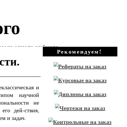
ого
зами одного учёного
Рекомендуем!
сти.
еклассическая и
типом научной
иональности не
его дей-ствия,
м и задач.