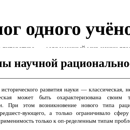
ог одного учён
 литература — cовременный мир науки гла
ы научной рационально
 исторического развития науки — классическая, н
ческая может быть охарактеризована своим 
ти. При этом возникновение нового типа рац
редшест-вующего, а только ограничивало сферу 
применимость только к оп-ределенным типам пробле