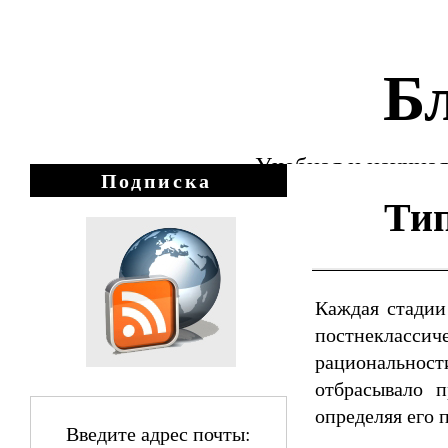
Бл
Учебная и научная
Подписка
Тип
Каждая стадии
постнекласси
рациональнос
отбрасывало п
определяя его 
Введите адрес почты: