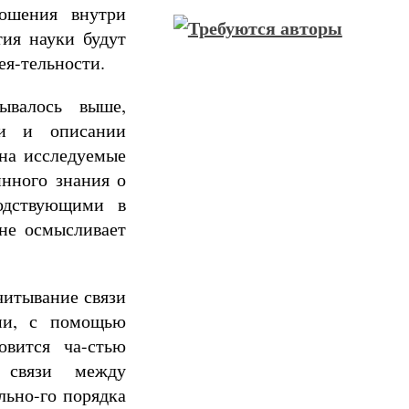
ношения внутри
тия науки будут
ея-тельности.
ывалось выше,
ии и описании
 на исследуемые
инного знания о
одствующими в
 не осмысливает
читывание связи
ами, с помощью
овится ча-стью
 связи между
ьно-го порядка