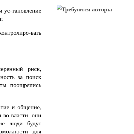
 и ус-тановление
и;
онтролиро-вать
еренный риск,
ность за поиск
аты поощрялись
стие и общение,
 во власти, они
кие люди будут
озможности для