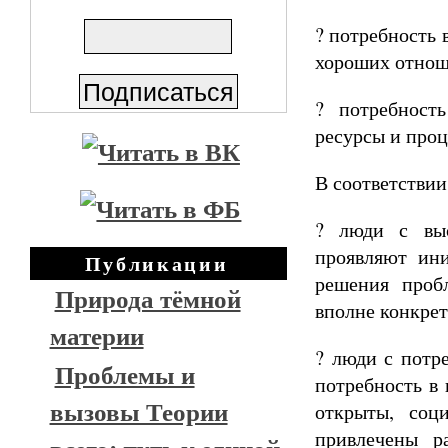
? потребность 
хороших отнош
? потребность
ресурсы и проц
В соответствии
? люди с выс
проявляют ини
Публикации
решения проб
Природа тёмной
вполне конкрет
материи
? люди с потр
Проблемы и
потребность в 
вызовы Теории
открыты, соц
привлечены р