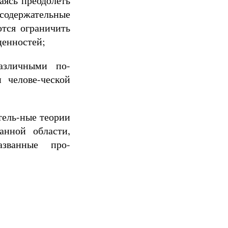
аясь преодолеть
 содержательные
тся ограничить
ценностей;
азличными по-
 челове-ческой
тель-ные теории
анной области,
азванные про-