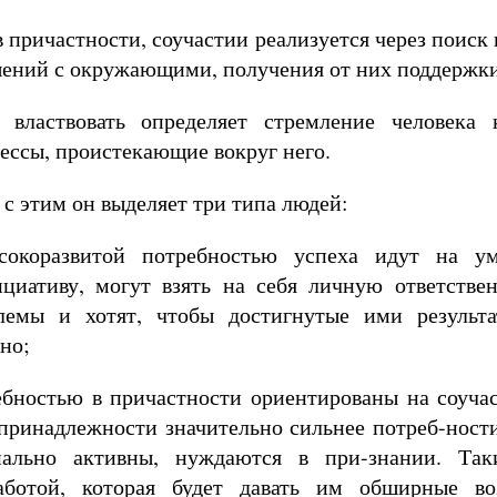
в причастности, соучастии реализуется через поиск
ений с окружающими, получения от них поддержк
 властвовать определяет стремление человека к
ессы, проистекающие вокруг него.
 с этим он выделяет три типа людей:
окоразвитой потребностью успеха идут на ум
циативу, могут взять на себя личную ответствен
лемы и хотят, чтобы достигнутые ими результ
но;
ебностью в причастности ориентированы на соуча
принадлежности значительно сильнее потреб-ности
иально активны, нуждаются в при-знании. Та
аботой, которая будет давать им обширные в