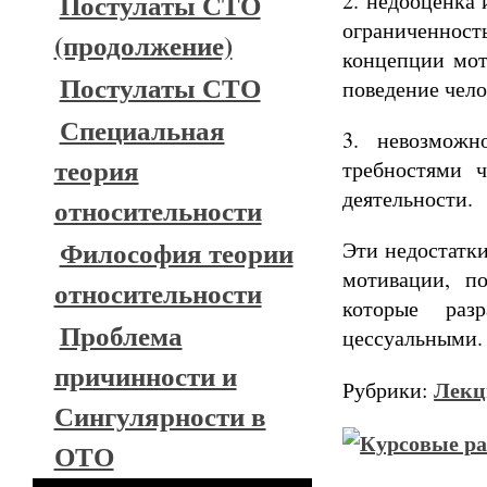
Постулаты СТО
2. недооценка 
ограниченност
(продолжение)
концепции мот
Постулаты СТО
поведение чело
Специальная
3. невозможн
теория
требностями ч
деятельности.
относительности
Философия теории
Эти недостатки
мотивации, по
относительности
которые раз
Проблема
цессуальными.
причинности и
Лекц
Рубрики:
Сингулярности в
ОТО