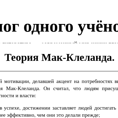
ог одного учён
 литература — cовременный мир науки гла
Теория Мак-Клеланда.
й мотивации, делавшей акцент на потребностях в
рия Мак-Клеланда. Он считал, что людям прису
тности и власти:
в успехе, достижении заставляет людей достигать
ее эффективно, чем они это делали прежде;