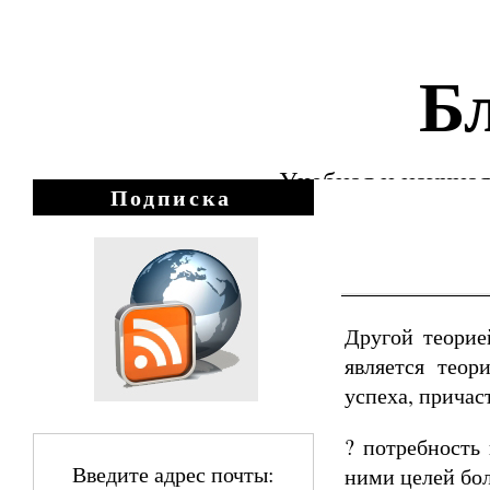
Бл
Учебная и научная
Подписка
Другой теорие
является тео
успеха, причас
? потребность 
Введите адрес почты:
ними целей бол