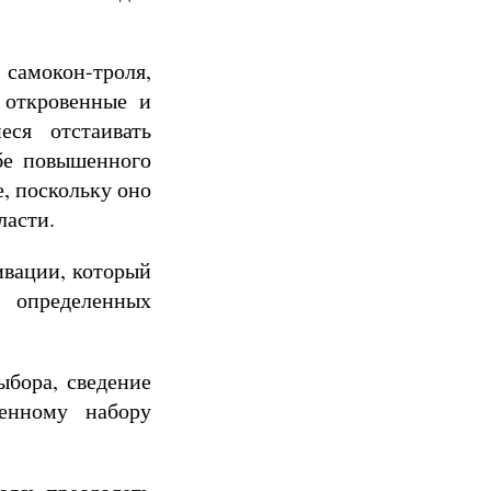
самокон-троля,
 откровенные и
ся отстаивать
бе повышенного
, поскольку оно
ласти.
ивации, который
определенных
ыбора, сведение
ченному набору