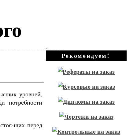
ого
зами одного учёного
Рекомендуем!
ысших уровней,
щи потребности
 стоя-щих перед