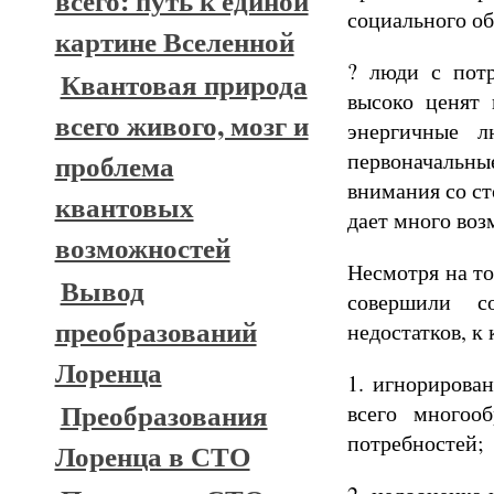
всего: путь к единой
социального о
картине Вселенной
? люди с потр
Квантовая природа
высоко ценят 
всего живого, мозг и
энергичные л
первоначальны
проблема
внимания со ст
квантовых
дает много воз
возможностей
Несмотря на то
Вывод
совершили с
преобразований
недостатков, 
Лоренца
1. игнорирова
Преобразования
всего многоо
потребностей;
Лоренца в СТО