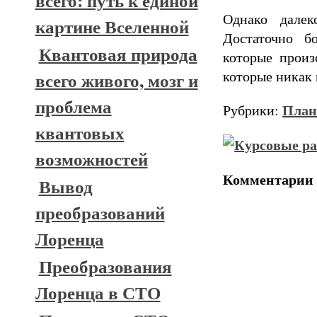
всего: путь к единой
Однако далек
картине Вселенной
Достаточно б
Квантовая природа
которые прои
которые никак 
всего живого, мозг и
проблема
План
Рубрики:
квантовых
возможностей
Комментарии
Вывод
преобразований
Лоренца
Преобразования
Лоренца в СТО