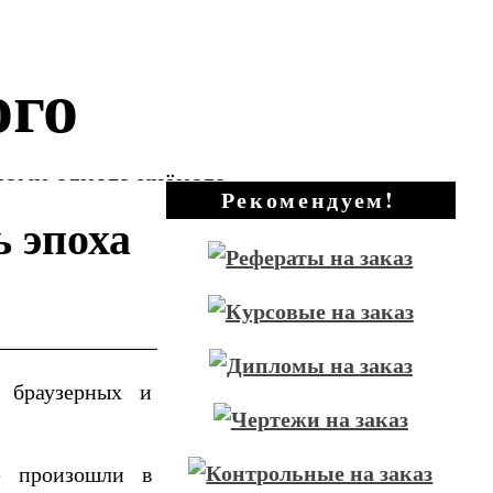
ого
зами одного учёного
Рекомендуем!
ь эпоха
браузерных и
ые произошли в