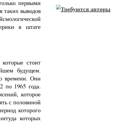
только первыми
я таких выводов
ейсмологической
ерики в штате
 которые стоит
айшем будущем.
о времени. Они
2 по 1965 года.
сений, которое
вять с половиной
период которого
нитуда которых