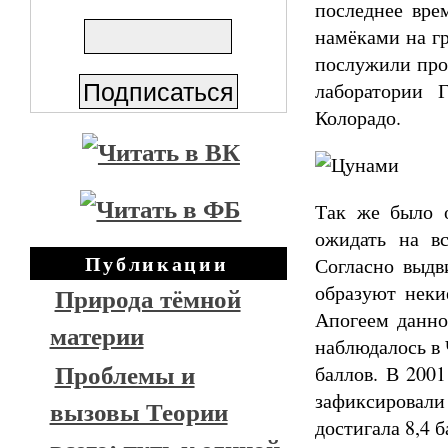
последнее вре
намёками на г
послужили про
лаборатории 
Колорадо.
Так же было о
ожидать на в
Публикации
Согласно выдв
образуют неки
Природа тёмной
Апогеем данно
материи
наблюдалось в 
Проблемы и
баллов. В 200
зафиксировал
вызовы Теории
достигала 8,4 б