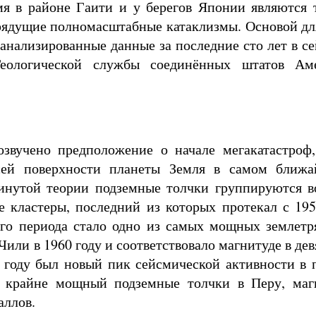
мя в районе Гаити и у берегов Японии являются 
рядущие полномасштабные катаклизмы. Основой дл
анализированные данные за последние сто лет в с
Геологической службы соединённых штатов Ам
звучено предположение о начале мегакатастроф,
сей поверхности планеты Земля в самом ближ
инутой теории подземные толчки группируются в
е кластеры, последний из которых протекал с 195
го периода стало одно из самых мощных землетря
Чили в 1960 году и соответствовало магнитуде в де
1 году был новый пик сейсмической активности в 
и крайне мощный подземные толчки в Перу, маг
аллов.