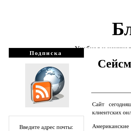
Бл
Учебная и научная
Подписка
Сейсм
Сайт сегодня
клиентских онл
Американские
Введите адрес почты: