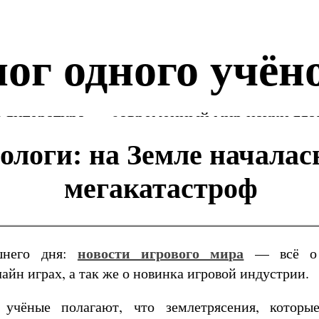
ог одного учён
 литература — cовременный мир науки гла
ологи: на Земле началас
мегакатастроф
новости игрового мира
шнего дня:
— всё о 
айн играх, а так же о новинка игровой индустрии.
 учёные полагают, что землетрясения, котор