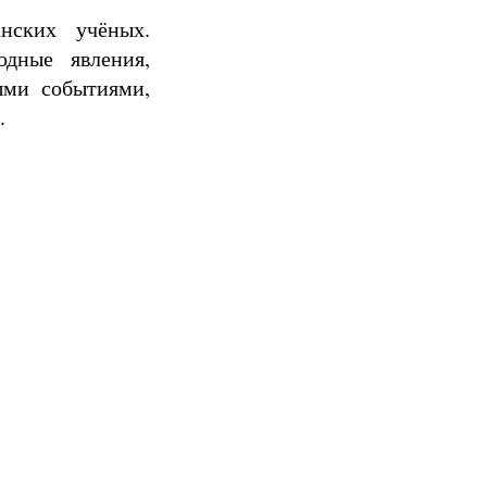
нских учёных.
одные явления,
ыми событиями,
.