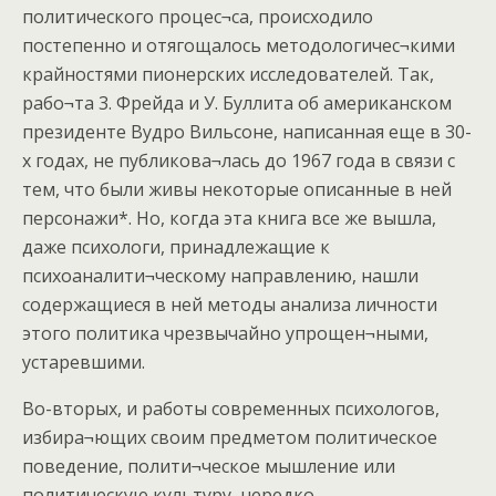
политического процес¬са, происходило
постепенно и отягощалось методологичес¬кими
крайностями пионерских исследователей. Так,
рабо¬та 3. Фрейда и У. Буллита об американском
президенте Вудро Вильсоне, написанная еще в 30-
х годах, не публикова¬лась до 1967 года в связи с
тем, что были живы некоторые описанные в ней
персонажи*. Но, когда эта книга все же вышла,
даже психологи, принадлежащие к
психоаналити¬ческому направлению, нашли
содержащиеся в ней методы анализа личности
этого политика чрезвычайно упрощен¬ными,
устаревшими.
Во-вторых, и работы современных психологов,
избира¬ющих своим предметом политическое
поведение, полити¬ческое мышление или
политическую культуру, нередко