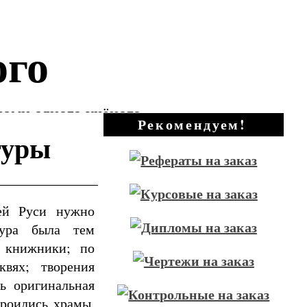
ого
зами одного учёного
Рекомендуем!
туры
ей Руси нужно
тура была тем
е книжники; по
квях; творения
ь оригинальная
роились храмы,