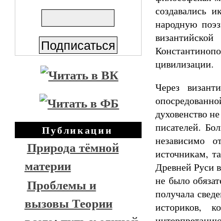
создавались 
народную поэз
византийско
Константиноп
цивилизации.
Через визант
опосредованно
духовенство не
писателей. Бо
Публикации
независимо о
Природа тёмной
источникам, та
материи
Древней Руси в
не было обязат
Проблемы и
получала сведе
вызовы Теории
историков, к
интерпретацию