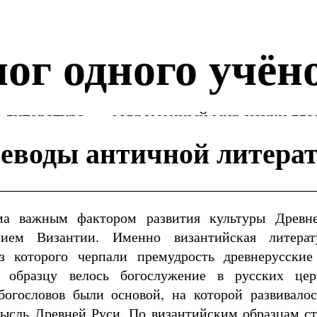
ог одного учён
 литература — cовременный мир науки гла
еводы античной литера
ма важным фактором развития культуры Древн
нием Византии. Именно византийская литера
из которого черпали премудрость древнерусски
у образцу велось богослужение в русских цер
богословов были основой, на которой развивалос
ысль Древней Руси. По византийским образцам ст