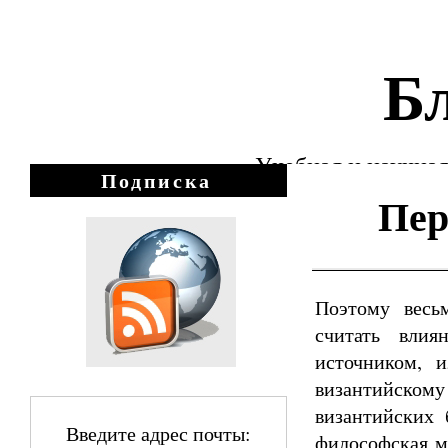
Бл
Учебная и научная
Подписка
Пер
Поэтому весь
считать влия
источником, 
византийском
византийских 
Введите адрес почты:
философская м