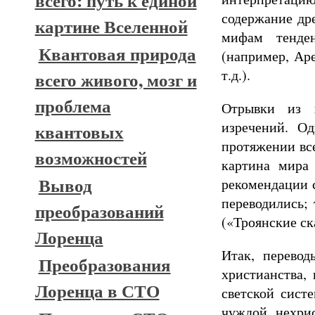
всего: путь к единой
содержание др
картине Вселенной
мифам тенден
Квантовая природа
(например, Аре
т.д.).
всего живого, мозг и
проблема
Отрывки из 
изречений. О
квантовых
протяжении все
возможностей
картина мира 
Вывод
рекомендации 
переводились;
преобразований
(«Троянские ск
Лоренца
Итак, перево
Преобразования
христианства, 
Лоренца в СТО
светской сист
чуждой, нехрис