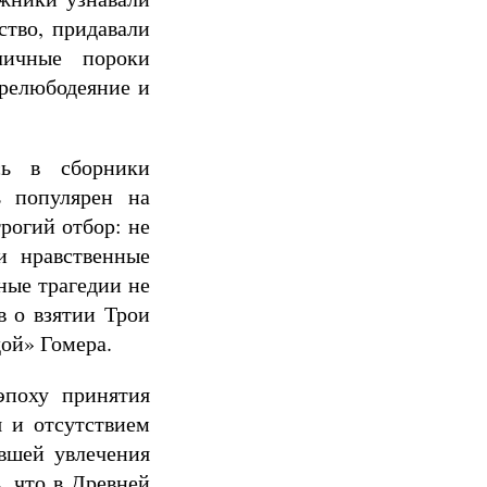
ство, придавали
личные пороки
прелюбодеяние и
сь в сборники
ь популярен на
рогий отбор: не
и нравственные
ные трагедии не
в о взятии Трои
дой» Гомера.
эпоху принятия
я и отсутствием
авшей увлечения
, что в Древней