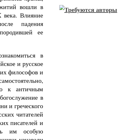
 житий вошли в
 века. Влияние
осле падения
породившей ее
ознакомиться в
йское и русское
ких философов и
самостоятельно,
нно к античным
 богослужение в
ни и греческого
сских читателей
ких писателей и
ать им особую
ижники узнавали