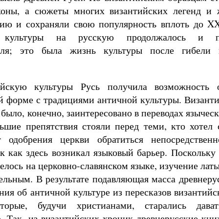
иконы, а сюжеты многих византийских легенд и
ию и сохраняли свою популярность вплоть до XX
й культуры на русскую продолжалось и п
оля; это была жизнь культуры после гибели 
ийскую культуры Русь получила возможность 
й форме с традициями античной культуры. Византи
 было, конечно, заинтересовано в переводах язычес
льшие препятствия стояли перед теми, кто хотел 
т одобрения церкви обратиться непосредстве
к как здесь возникал языковый барьер. Поскольку
елось на церковно-славянском языке, изучение латы
ельным. В результате подавляющая масса древнеру
ния об античной культуре из пересказов византийс
оторые, будучи христианами, старались дав
. Так, из византийских хроник древнерусские кн