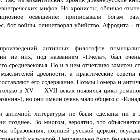
евнегреческих мифов. Но хронисты, обличая языче
циозное освещение: приписывали богам раз
с, бог войны, олицетворял убийство, Афродита – 
произведений античных философов помещали
дин из них, под названием «Пчела», был очен
го средневековья. Но и в нем отчетливо заметен ст
мыслителей древности, а практические советы 
составляют его содержание. Поэмы Гомера и антич
 только в XV — XVII веках появился цикл романо
азания»), но они имели очень мало общего с «Илиа
ды античной литературы не были сделаны ни в 
ни позднее. Во многом, вероятно, это объясняетс
емы образования, позицей русской церкви, осужд
тианской культурой. Неправильно было бы сказать