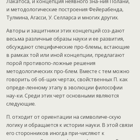
Лакатоса, и концепция неявного зна-ния Полани,
и методологические построения Фейерабенда,
Тулмина, Агасси, У. Селларса и многих других.
Авторы и защитники этих концепций соз-дают
весьма различные образы науки и ее развития,
обсуждают специфические про-блемы, встающие
в рамках той или иной концепции, предлагают
порой противопо-ложные решения
методологических про-блем. Вместе с тем можно
говорить об об-щих чертах, свойственных П. как
опреде-ленному этапу в эволюции философии
нау-ки. Среди этих черт основными являются
следующие.
П. отходит от ориентации на символиче-скую
логику и обращается к истории науки. В этой связи
его сторонников иногда при-числяют к