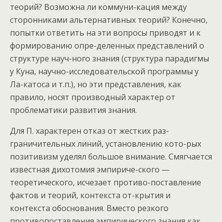
теорий? Возможна ли коммуни-кация между
сторонниками альтернативных теорий? Конечно,
попытки ответить на эти вопросы приводят и к
формированию опре-деленных представлений о
структуре науч-ного знания (структура парадигмы
у Куна, научно-исследовательской программы у
Ла-катоса и т.п.), но эти представления, как
правило, носят производный характер от
проблематики развития знания.
Для П. характерен отказ от жестких раз-
граничительных линий, установлению кото-рых
позитивизм уделял большое внимание. Смягчается
известная дихотомия эмпириче-ского —
теоретического, исчезает противо-поставление
фактов и теорий, контекста от-крытия и
контекста обоснования. Вместо резкого
противопоставления эмпирического знания как