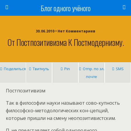
Блог одного учёного
30.06.2010 • Нет Комментариев
От Постпозитивизма К Постмодернизму.
Поделиться
Твитнуть
Pin
Отпр. по эл.
SMS
почте
Постпозитивизм
Так в философии науки называют сово-купность
философско-методологических кон-цепций,
которые пришли на смену неопозитивистским.
П. не представляет собой однородного