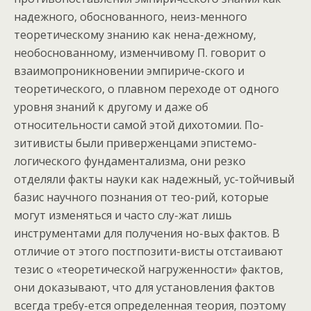
надежного, обоснованного, неиз-менного
теоретическому знанию как нена-дежному,
необоснованному, изменчивому П. говорит о
взаимопроникновении эмпириче-ского и
теоретического, о плавном переходе от одного
уровня знаний к другому и даже об
относительности самой этой дихотомии. По-
зитивисты были приверженцами эпистемо-
логического фундаментализма, они резко
отделяли факты науки как надежный, ус-тойчивый
базис научного познания от тео-рий, которые
могут изменяться и часто слу-жат лишь
инструментами для получения но-вых фактов. В
отличие от этого постпозити-висты отстаивают
тезис о «теоретической нагруженности» фактов,
они доказывают, что для установления фактов
всегда требу-ется определенная теория, поэтому