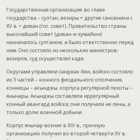
Государственная организация: во главе
государства – султан, везиры + другие сановники с
XV в. = диван (гос. совет). Правительство страны
высочайший совет (диван-и-хумайюн)
назначалось султаном, и было ответственно перед
ним. Оно состояло из нескольких министров-
везиров, суд осуществлял кади.
Округами управляли санджак-беи, войско состояло
из 3 частей – конного феодального ополчения,
конницы – акынджы, корпуса регулярной пехоты –
янычары. Акынджы составляли иррегулярный
конный авангард войска; они получали не лены, а
только долю военной добычи.
Корпус янычар возник в XIV в., прочную
организацию получил во второй четверти XV в.