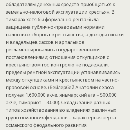
обладателям денежных средств приобщаться к
земельно-налоговой эксплуатации крестьян. В
тимарах хотя бы формально рента была
защищена публично-правовыми нормами
налоговых сборов с крестьянства, а доходы сипахи
и владельцев хассов и арпалыков
регламентировались государственными
постановлениями; отношения откупщиков с
крестьянством гос. контролю не подлежали,
пределы рентной эксплуатации устанавливались
между откупщиками и крестьянством на частно-
правовой основе. (Бейлербей Анатолии с хасса
получал 1.600.000 акче, янычарский ага – 500.000
акче, тимариот – 3.000). Складывание разных
типов хозяйствования во владениях различных
групп османских феодалов – характерная черта
османского феодального развития.