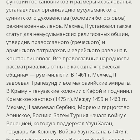
функции гос. сановников и размеры их жалованья,
устанавливал организацию мусульманского
суннитского духовенства (сословия богословов)
режим военных ленов. Мехмед II установил также
статут для немусульманских религиозных общин,
утвердив православного (греческого) и
армянского патриархов и еврейского раввина в
Константинополе. Все православные народности
рассматривались отныне как одна «греческая
община» — рум-миллети. В 1461 г. Мехмед II
завоевал Трапезунд и все малоазийские эмираты.
В Крыму – генуэзские колонии с Кафой и подчинил
Крымское ханство (1475 г.). Между 1459 и 1463 гг.
Мехмед II завоевал Сербию, Морею и герцогство
Афинское, Боснию. Затем Турция начала войну с
Венецией, которую поддержал Узун Хасан,
государь Ак-Коюнлу. Войска Узун Хасана в 1473 г.
были разбиты турками, с Венецией война велась с