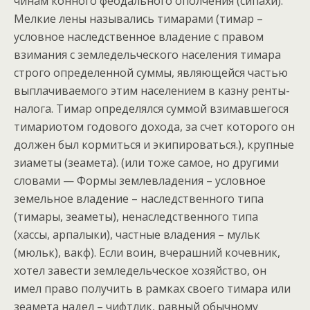
чинам конного феодального ополчения (сипахи).
Мелкие лены назывались тимарами (тимар –
условное наследственное владение с правом
взимания с земледельческого населения тимара
строго определенной суммы, являющейся частью
выплачиваемого этим населением в казну ренты-
налога. Тимар определялся суммой взимавшегося
тимариотом годового дохода, за счет которого он
должен был кормиться и экипироваться.), крупные
зиаметы (зеамета). (или тоже самое, но другими
словами — Формы землевладения – условное
земельное владение – наследственного типа
(тимары, зеаметы), ненаследственного типа
(хассы, арпалыки), частные владения – мульк
(мюльк), вакф). Если воин, вчерашний кочевник,
хотел завести земледельческое хозяйство, он
имел право получить в рамках своего тимара или
зеамета надел – чифтлик, равный обычному