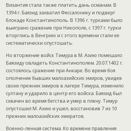
Византия стала также платить дань османам. В
1394 г. Баязид захватил Фессалонику и подверг
блокаде Константинополь. В 1396 г. турками было
выиграно сражение при Никополе, с 1397 г. турки
вторглись в Венгрию и с этого времени стали ее
систематически опустошать.
Но вторжение войск Тимура в М. Азию помешало
Баязиду овладеть Константинополем. 20.07.1402 г.
состоялось сражение при Анкаре. Во время боя
ополчение бывших малоазийских эмиров, увидев
своих прежних эмиров в лагере Тимура, изменило
султану и ударило в центр его войска. Баязид был
схвачен во время бегства и умер в плену. Тимур
опустошил М. Азию и ушел, восстановив 7 из 10
прежних малоазийских эмиратов.
Военно-ленная система. Ко времени правления