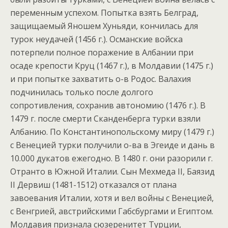
переменным успехом. Попытка взять Белград,
защищаемый Яношем Хуньяди, кончилась для
турок неудачей (1456 г.). Османские войска
потерпели полное поражение в Албании при
осаде крепости Круц (1467 г.), в Молдавии (1475 г.)
и при попытке захватить о-в Родос. Валахия
подчинилась только после долгого
сопротивления, сохранив автономию (1476 г.). В
1479 г. после смерти Сканденберга турки взяли
Албанию. По Константинопольскому миру (1479 г.)
с Венецией турки получили о-ва в Эгеиде и дань в
10.000 дукатов ежегодно. В 1480 г. они разорили г.
Отранто в Южной Италии. Сын Мехмеда II, Баязид
II Дервиш (1481-1512) отказался от плана
завоевания Италии, хотя и вел войны с Венецией,
с Венгрией, австрийскими Габсбургами и Египтом.
Молдавия признала сюзеренитет Турции,