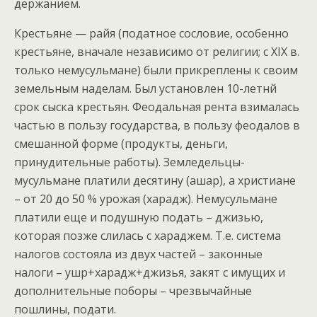
держанием.
Крестьяне — райя (податное сословие, особенно
крестьяне, вначале независимо от религии; с XIX в.
только немусульмане) были прикреплены к своим
земельным наделам. Был установлен 10-летнй
срок сыска крестьян. Феодальная рента взималась
частью в пользу государства, в пользу феодалов в
смешанной форме (продукты, деньги,
принудительные работы). Земледельцы-
мусульмане платили десятину (ашар), а христиане
– от 20 до 50 % урожая (харадж). Немусульмане
платили еще и подушную подать – джизью,
которая позже слилась с хараджем. Т.е. система
налогов состояла из двух частей – законные
налоги – ушр+харадж+джизья, закят с имущих и
дополнительные поборы – чрезвычайные
пошлины, подати.