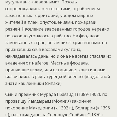
мусульман с «неверными». Походы
сопровождались жестокостями, ограблением
захваченных территорий, уводом мирных
жителей в плен, опустошениями, пожарами,
резней. Население завоеванных городов нередко
поголовно угонялось в рабство. На феодалов
завоеванных стран, оставшихся христианами, но
признавших себя вассалами султана,
накладывалась дань, но и она не всегда спасала их
владения от набегов. Местные феодалы,
принявшие ислам, или оставшиеся христианами,
включались в ряды турецкой военно-феодальной
знати как ленники (сипахи).
Сын и преемник Мурада I Баязид I (1389-1402), по
прозвищу Йылдырым (Молния) закончил
покорение Македонии (к 1392 г.), Болгарии (к 1396
г.), наложил дань на Северную Сербию. С 1370 г.