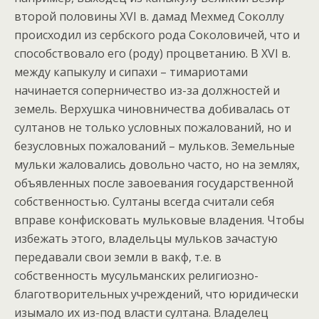
второй половины XVI в. дамад Мехмед Соколлу
происходил из сербского рода Соколовичей, что и
способствовало его (роду) процветанию. В XVI в.
между капыкулу и сипахи – тимариотами
начинается соперничество из-за должностей и
земель. Верхушка чиновничества добивалась от
султанов не только условных пожалований, но и
безусловных пожалований – мульков. Земельные
мульки жаловались довольно часто, но на землях,
объявленных после завоевания государственной
собственностью. Султаны всегда считали себя
вправе конфисковать мульковые владения. Чтобы
избежать этого, владельцы мульков зачастую
передавали свои земли в вакф, т.е. в
собственность мусульманских религиозно-
благотворительных учреждений, что юридически
изымало их из-под власти султана. Владелец