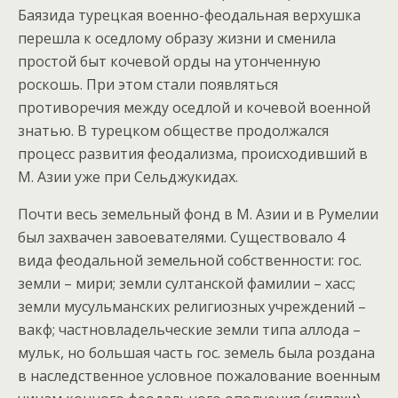
Баязида турецкая военно-феодальная верхушка
перешла к оседлому образу жизни и сменила
простой быт кочевой орды на утонченную
роскошь. При этом стали появляться
противоречия между оседлой и кочевой военной
знатью. В турецком обществе продолжался
процесс развития феодализма, происходивший в
М. Азии уже при Сельджукидах.
Почти весь земельный фонд в М. Азии и в Румелии
был захвачен завоевателями. Существовало 4
вида феодальной земельной собственности: гос.
земли – мири; земли султанской фамилии – хасс;
земли мусульманских религиозных учреждений –
вакф; частновладельческие земли типа аллода –
мульк, но большая часть гос. земель была роздана
в наследственное условное пожалование военным