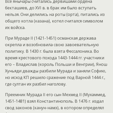
Все янычары считались дервишами ордена
бекташиев, до XVI в. в брак им было вступать
нельзя. Они делились на роты (орта), питались из
общего котла (казана), котел считался символом
их войска.
При Мураде II (1421-1451) османская держава
окрепла и возобновила свою завоевательную
политику. В 1430 г. была взята Фессалоника. Во
время крестового похода 1443-1444 гг. участники
его – Владислав (король Польши и Венгрии), Янош
Хуньяди дважды разбили Мурада и заняли Софию,
но исход КП решило сражение под Варной 1444 г.,
где султан их разбил наголову.
Преемник Мурада II его сын Мехмед II (Мухаммед,
1451-1481) взял Константинополь. В 1476 г. издал
свод законов (канун-намэ), в котором определял