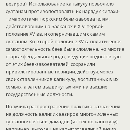
везиров). Использование капыкулу позволило
султанам противопоставлять их наряду с сипахи-
тимариотами тюркским беям-завоевателям,
действовавшим на Балканах в XIV-первой
половине XV вв. и соперничавшим с самим
султаном. Ко второй половине XV в. политическая
самостоятельность беев была сломлена, но многие
старые феодальные роды, ведущие родословную
от этих беев-завоевателей, сохранили
привилегированные позиции, действуя, через
своих ставленников капыкулу, воспитанных в их
семьях, а затем выдвинутых ими на высшие
государственные должности.
Получила распространение практика назначения
на должность великих везиров многочисленных
султанских зятьев-дамадов (из тех же капыкулу),
например, выходец из капыкулу великий везир