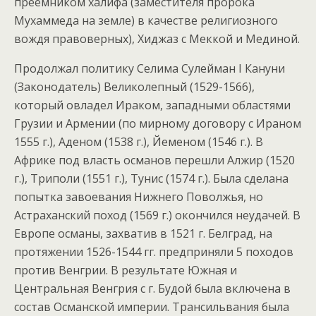
преемником халифа (заместителя пророка
Мухаммеда на земле) в качестве религиозного
вождя правоверных), Хиджаз с Меккой и Мединой.
Продолжал политику Селима Сулейман I Кануни
(Законодатель) Великолепный (1529-1566),
который овладел Ираком, западными областями
Грузии и Армении (по мирному договору с Ираном
1555 г.), Аденом (1538 г.), Йеменом (1546 г.). В
Африке под власть османов перешли Алжир (1520
г.), Триполи (1551 г.), Тунис (1574 г.). Была сделана
попытка завоевания Нижнего Поволжья, но
Астраханский поход (1569 г.) окончился неудачей. В
Европе османы, захватив в 1521 г. Белград, на
протяжении 1526-1544 гг. предприняли 5 походов
против Венгрии. В результате Южная и
Центральная Венгрия с г. Будой была включена в
состав Османской империи. Трансильвания была