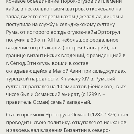
кочевое объединение тюрок-огузов из племени
кайы, в несколько тысяч шатров, откочевало на
запад вместе с хорезмшахом Джелал-ад-дином и
поступило на службу к сельджукскому султану
Рума, от которого вождь огузов-кайы Эртогрул
получил в 30-х гг. XIII в. небольшое феодальное
владение по р. Сакарья (по греч. Сангарий), на
границе византийских владений, с резиденцией в
г. Сёгюд. Эти огузы вошли в состав
складывающейся в Малой Азии при сельджукидах
турецкой народности. К началу XIV в. Румский
султанат распался на 10 эмиратов (бейликов), в их
числе был и Османский эмират, (с 1299 г. –
правитель Осман) самый западный.
Сын и преемник Эртогрула Осман I (1282-1326) стал
проводить свою политику, откупался от ильханов
и завоевывал владения Византии в северо-