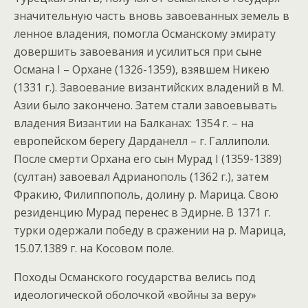
значительную часть вновь завоеванных земель в
ленное владения, помогла Османскому эмирату
довершить завоевания и усилиться при сыне
Османа I – Орхане (1326-1359), взявшем Никею
(1331 г.). Завоевание византийских владений в М.
Азии было закончено. Затем стали завоевывать
владения Византии на Балканах: 1354 г. – на
европейском берегу Дарданелл – г. Галлиполи.
После смерти Орхана его сын Мурад I (1359-1389)
(султан) завоевал Адрианополь (1362 г.), затем
Фракию, Филиппополь, долину р. Марица. Свою
резиденцию Мурад перенес в Эдирне. В 1371 г.
турки одержали победу в сражении на р. Марица,
15.07.1389 г. на Косовом поле.
Походы Османского государства велись под
идеологической оболочкой «войны за веру»