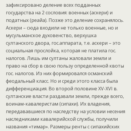
зафиксировано деление всех подданных
государства на 2 сословия: военных (аскери) и
податных (реайа). Позже это деление сохранялось.
Аскери – сюда входили не только военные, но и
мусульманское духовенство, верхушка
султанского двора, гос.аппарата, т.е. аскери – это
социальная прослойка, которая не платила гос.
налогов. Лишь им султаны жаловали земли и
право на сбор в свою пользу определенной квоты
гос. налогов. Из них формировался османский
феодальный класс. Но и среди этого класса была
дифференциация. Во второй половине XV-XVI в.
султанские власти раздавали земли, прежде всего,
воинам-кавалеристам (сипахи). Их владения,
передававшиеся по наследству на условии несения
наследниками кавалерийской службы, получили
названия «тимар». Размеры ренты с сипахийских