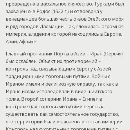
превращена в вассальное княжество. Турками был
захвачен о-в Родос (1522 г.) и отвоевана у
венецианцев большая часть о-вов Эгейского моря
и ряд городов Далмации. Так, сложилась огромная
империя, владения которой находились в Европе,
Азии, Африке.
Главный противник Порты в Азии – Иран (Персия)
был ослаблен. Объект их противоречий –
контроль над связывающими Европу с Азией
традиционными торговыми путями. Войны с
Ираном имели и религиозную окраску, так как в
Иране ислам исповедовали в виде шиитского
толка. Второй соперник Ирана – Египет в
контроле над торговыми путями перестал
существовать как самостоятельное государство,
его территории были включены в состав империи.
Контроль над сухопутными торговыми путями с