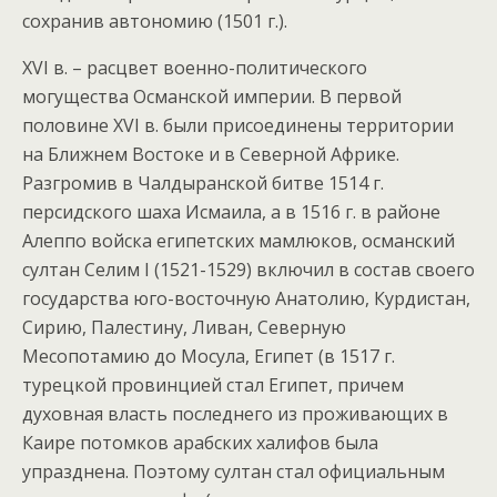
сохранив автономию (1501 г.).
XVI в. – расцвет военно-политического
могущества Османской империи. В первой
половине XVI в. были присоединены территории
на Ближнем Востоке и в Северной Африке.
Разгромив в Чалдыранской битве 1514 г.
персидского шаха Исмаила, а в 1516 г. в районе
Алеппо войска египетских мамлюков, османский
султан Селим I (1521-1529) включил в состав своего
государства юго-восточную Анатолию, Курдистан,
Сирию, Палестину, Ливан, Северную
Месопотамию до Мосула, Египет (в 1517 г.
турецкой провинцией стал Египет, причем
духовная власть последнего из проживающих в
Каире потомков арабских халифов была
упразднена. Поэтому султан стал официальным