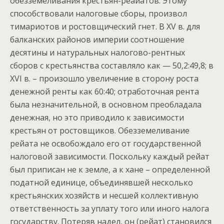
обезземеливания крестьян-реайатов. Этому
способствовали налоговые сборы, произвол
тимариотов и ростовщический гнет. В XV в. для
балканских районов империи соотношение
десятины и натуральных налогово-рентных
сборов с крестьянства составляло как — 50,2:49,8; в
XVI в. – произошло увеличение в сторону роста
денежной ренты как 60:40; отработочная рента
была незначительной, в основном преобладала
денежная, но это приводило к зависимости
крестьян от ростовщиков. Обезземеливание
рейата не освобождало его от государственной
налоговой зависимости. Поскольку каждый рейат
был приписан не к земле, а к хане – определенной
податной единице, объединявшей несколько
крестьянских хозяйств и несшей коллективную
ответственность за уплату того или иного налога
государству. Потеряв надел, он (рейат) становился