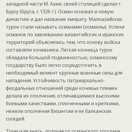
западной части М. Азии, своей столицей сделал г.
Бурсу (Бруса, с 1326 г.). Осман основал и новую
династию и дал название эмирату. Малоазийских
турок стали называть османами (османлы). Успехи
османов по завоеванию византийских и иранских
территорий объяснялись тем, что основу войска
составляли кочевники. Легкая конница турок
обладала большой подвижностью, османскому
государству было легко сосредоточить в
необходимый момент крупные военные силы для
нападения. Устойчивость патриархально-
феодальных отношений среди кочевых племен
делала их ополчения, отличавшимися высокими
боевыми качествами, сплоченными и крепкими,
нежели ополчения Византии и ее балканских
соседей.
Турецкая знать, получая от османского государя