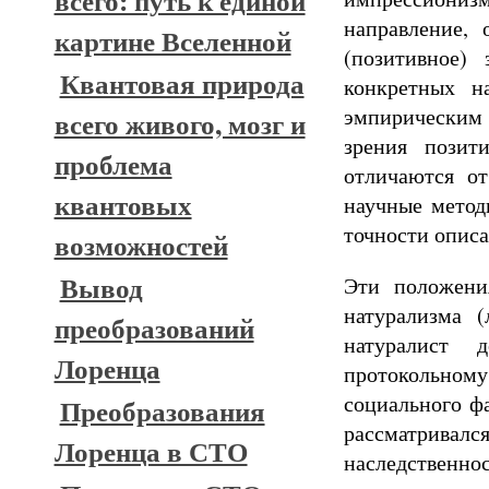
всего: путь к единой
направление, 
картине Вселенной
(позитивное)
Квантовая природа
конкретных н
эмпирическим 
всего живого, мозг и
зрения позит
проблема
отличаются от
квантовых
научные метод
точности описа
возможностей
Вывод
Эти положени
натурализма 
преобразований
натуралист 
Лоренца
протокольному
социального фа
Преобразования
рассматрива
Лоренца в СТО
наследственнос