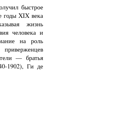
олучил быстрое
е годы XIX века
казывая жизнь
вия человека и
мание на роль
 приверженцев
атели — братья
0-1902), Ги де