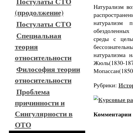
Постулаты СТО
Натурализм во
(продолжение)
распространен
Постулаты СТО
натурализм 
обездоленных 
Специальная
среды с цель
теория
бессознатель
натурализма 
относительности
Жюль(1830-187
Философия теории
Мопассан(1850
относительности
Исто
Рубрики:
Проблема
причинности и
Сингулярности в
Комментарии
ОТО