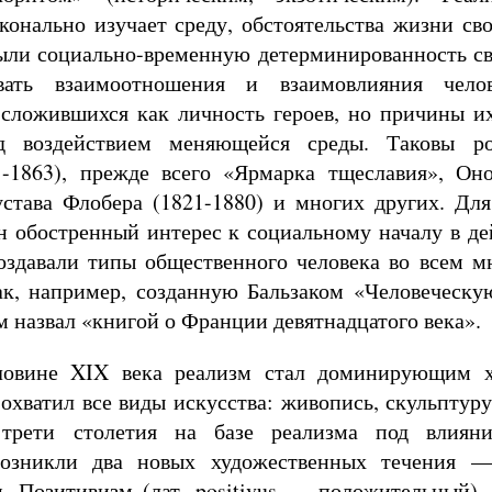
конально изучает среду, обстоятельства жизни св
ыли социально-временную детерминированность св
вать взаимоотношения и взаимовлияния чело
 сложившихся как личность героев, но причины и
д воздействием меняющейся среды. Таковы р
1-1863), прежде всего «Ярмарка тщеславия», Оно
Густава Флобера (1821-1880) и многих других. Дл
н обостренный интерес к социальному началу в де
оздавали типы общественного человека во всем м
ак, например, созданную Бальзаком «Человеческу
м назвал «книгой о Франции девятнадцатого века».
ловине XIX века реализм стал доминирующим 
охватил все виды искусства: живопись, скульптуру,
трети столетия на базе реализма под влиян
возникли два новых художественных течения 
. Позитивизм (лат. positivus — положительный)