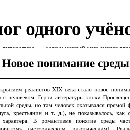
ог одного учён
 литература — cовременный мир науки гла
Новое понимание среды
рытием реалистов XIX века стало новое понима
я с человеком. Герои литературы эпохи Просвеще
льной среды, но там человек оказывался прямой 
луга, крестьянин и т. д.), не показывалось, как 
 характера. В романтизме понятие среды час
оритом» (историческим, экзотическим). Реа