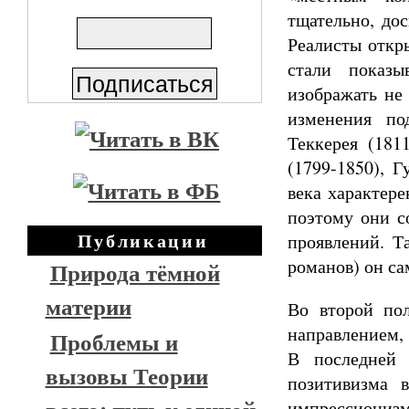
тщательно, дос
Реалисты откр
стали показы
изображать не
изменения по
Теккерея (181
(1799-1850), 
века характере
поэтому они с
Публикации
проявлений. Т
романов) он са
Природа тёмной
материи
Во второй по
направлением, 
Проблемы и
В последней 
вызовы Теории
позитивизма 
импрессионизм