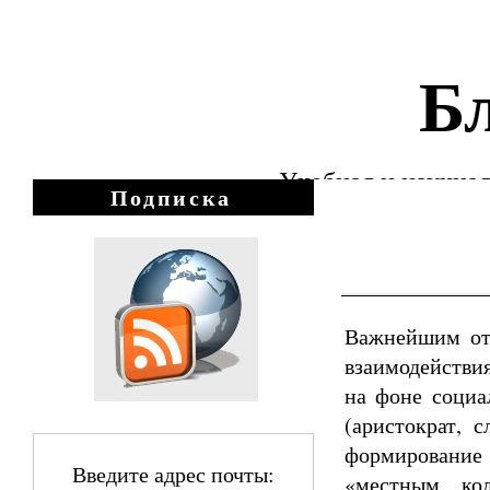
Бл
Учебная и научная
Подписка
Важнейшим отк
взаимодействи
на фоне социа
(аристократ, с
формирование
Введите адрес почты:
«местным кол