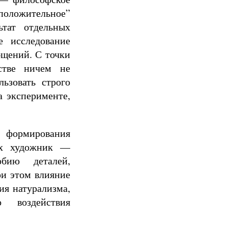
положительное”
ьтат отдельных
е исследование
бщений. С точки
естве ничем не
ьзовать строго
а эксперименте,
я формирования
иях художник —
бию деталей,
и этом влияние
ия натурализма,
о воздействия