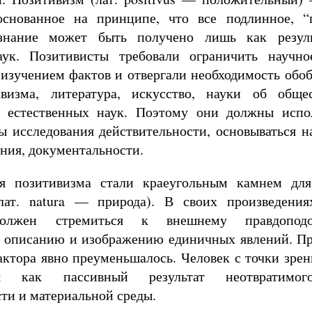
основанное на принципе, что все подлинное, “
 знание может быть получено лишь как резул
аук. Позитивисты требовали ограничить научно
изучением фактов и отвергали необходимость обо
ивизма, литература, искусство, науки об общ
 естественных наук. Поэтому они должны испол
ы исследования действительности, основываться н
ния, документальности.
я позитивизма стали краеугольным камнем дл
(лат. natura — природа). В своих произведен
должен стремиться к внешнему правдоподо
 описанию и изображению единичных явлений. Пр
ктора явно преуменьшалось. Человек с точки зрен
лся как пассивный результат неотвратимог
ти и материальной среды.