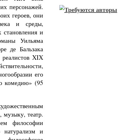
оих персонажей.
оих героев, они
века и среды,
х становления и
оманы Уильяма
ре де Бальзака
я реалистов XIX
йствительности,
ногообразии его
ю комедию» (95
художественным
 музыку, театр.
ием философии
— натурализм и
 — философское