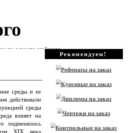
ого
зами одного учёного
Рекомендуем!
ние среды и ее
ния действовали
функцией среды
среда влияет на
то подменялось
лизм XIX века