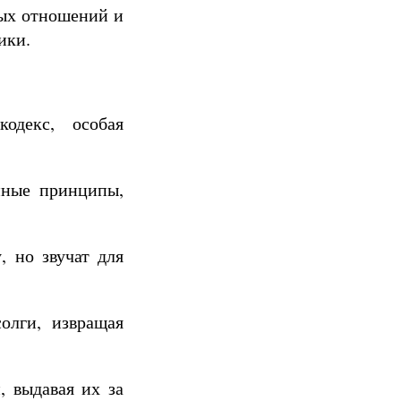
ных отношений и
ики.
одекс, особая
нные принципы,
 но звучат для
олги, извращая
, выдавая их за