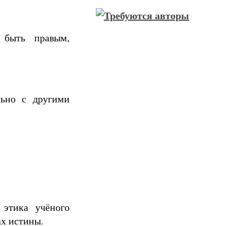
 быть правым,
льно с другими
 этика учёного
ах истины.