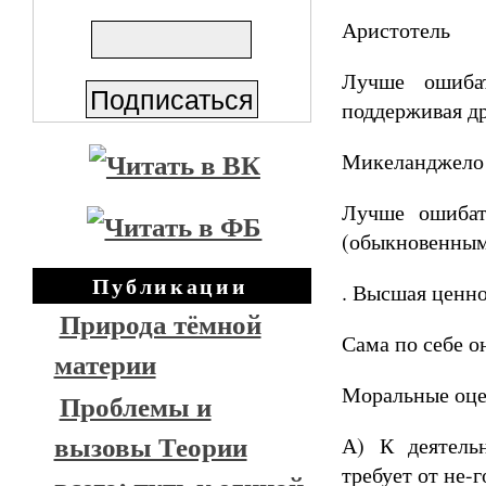
Аристотель
Лучше ошибат
поддерживая д
Микеланджело
Лучше ошибат
(обыкновенным
Публикации
. Высшая ценно
Природа тёмной
Сама по себе о
материи
Моральные оце
Проблемы и
вызовы Теории
А) К деятель
требует от не-