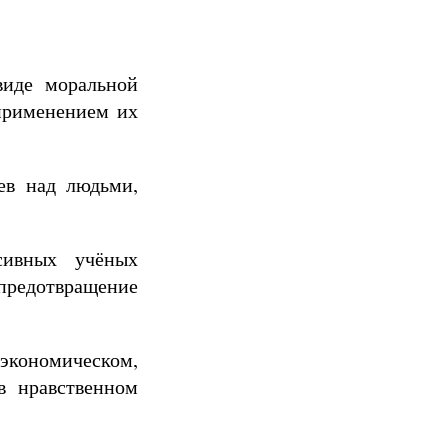
виде моральной
 применением их
ев над людьми,
сивных учёных
редотвращение
экономическом,
в нравственном