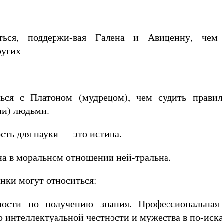
ься, поддержи-вая Галена и Авиценну, чем
ругих
ься с Платоном (мудрецом), чем судить прави
и) людьми.
сть для науки — это истина.
на в моральном отношении ней-тральна.
нки могут относиться:
ности по получению знания. Профессиональная
го интеллектуальной честности и мужества в по-иск