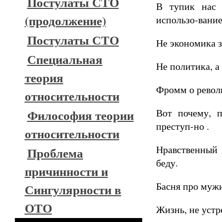
Постулаты СТО
В тупик нас з
(продолжение)
использо-вание
Постулаты СТО
Не экономика з
Специальная
Не политика, а
теория
Фромм о рево
относительности
Вот почему, п
Философия теории
преступ-но .
относительности
Нравственный 
Проблема
беду.
причинности и
Басня про муж
Сингулярности в
ОТО
Жизнь, не устр