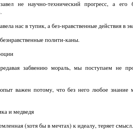
авел не научно-технический прогресс, а его б
.
авела нас в тупик, а без-нравственные действия в э
 безнравственные полити-каны.
люции
редавая забвению мораль, мы поступаем не про
опыт важен потому, что без него любое знание 
ика и медведя
емленная (хотя бы в мечтах) к идеалу, теряет смысл