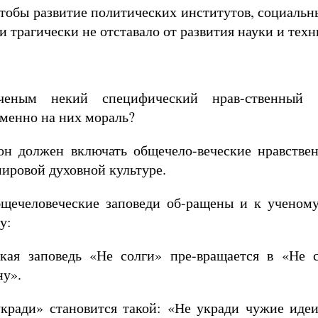
чтобы развитие политических институтов, социаль
и трагически не отставало от развития науки и техн
еным некий специфический нрав-ственный к
именно на них мораль?
 он должен включать общечело-веческие нравстве
ировой духовной культуре.
щечеловеческие заповеди об-ращены и к ученому,
у:
кая заповедь «Не солги» пре-вращается в «Не с
ну».
укради» становится такой: «Не укради чужие идеи