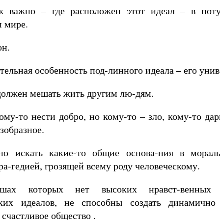
ж важно – где расположен этот идеал – в пот
 мире.
он.
тельная особенность под-линного идеала – его унив
должен мешать жить другим лю-дям.
му-то нести добро, но кому-то – зло, кому-то дар
езобразное.
но искать какие-то общие основа-ния в морал
тра-гедией, грозящей всему роду человеческому.
шах которых нет высоких нравст-венных
ских идеалов, не способны создать динамично
 счастливое общество .