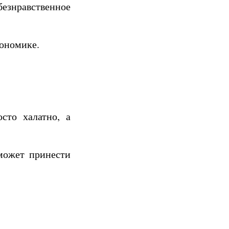
езнравственное
кономике.
сто халатно, а
может принести
.