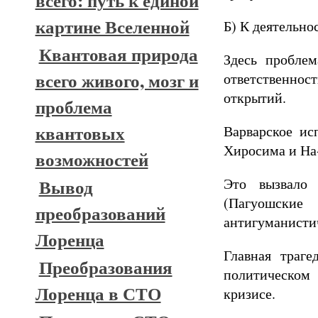
всего: путь к единой
картине Вселенной
Б) К деятельно
Квантовая природа
Здесь проблем
всего живого, мозг и
ответственнос
открытий.
проблема
квантовых
Варварское ис
Хиросима и На-
возможностей
Это вызвало 
Вывод
(Пагуошские
преобразований
антигуманисти
Лоренца
Главная траге
Преобразования
политическом 
Лоренца в СТО
кризисе.