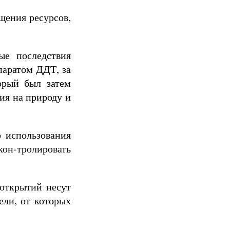
щения ресурсов,
ые последствия
паратом ДДТ, за
орый был затем
ния на природу и
о использования
он-тролировать
 открытий несут
ели, от которых