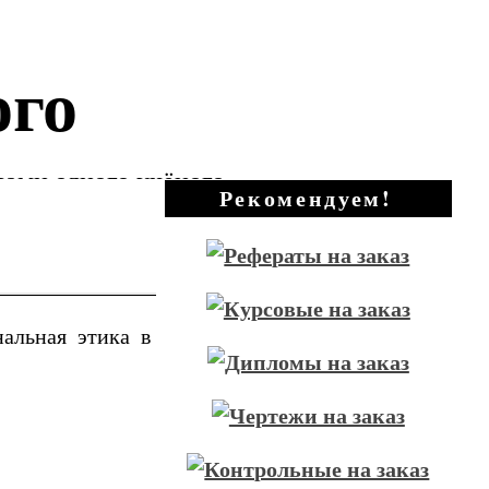
ого
зами одного учёного
Рекомендуем!
нальная этика в