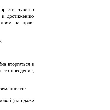
брести чувство
е к достижению
миром на нрав-
.
на вторгаться в
 его поведение,
временности:
ровой (или даже