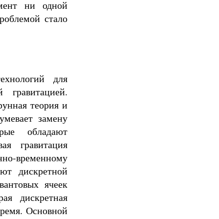
омент ни одной
роблемой стало
ехнологий для
й гравитацией.
рунная теория и
зумевает замену
орые обладают
ая гравитация
нно-временному
ают дискретной
вантовых ячеек
рая дискретная
время. Основной