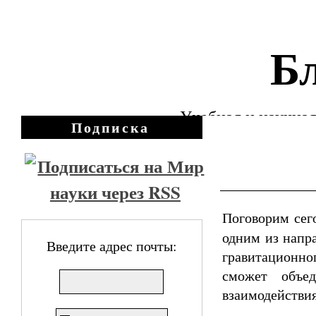
Бл
Учебная и научная
Подписка
Поговорим сег
одним из напр
Введите адрес почты:
гравитационног
сможет объед
взаимодействия