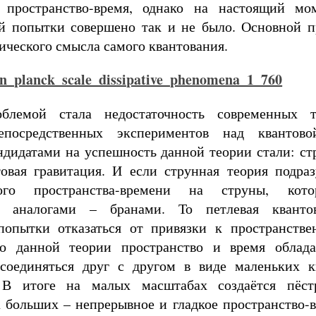
к пространство-время, однако на настоящий м
й попытки совершено так и не было. Основной п
ического смысла самого квантования.
блемой стала недостаточность современных т
епосредственных экспериментов над квантово
дидатами на успешность данной теории стали: ст
товая гравитация. И если струнная теория подра
ого пространства-времени на струны, кот
 аналогами – бранами. То петлевая квантов
попытки отказаться от привязки к пространстве
но данной теории пространство и время облад
соединяться друг с другом в виде маленьких к
. В итоге на малых масштабах создаётся пёст
а больших – непрерывное и гладкое пространство-