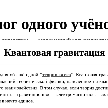
ог одного учён
 литература — cовременный мир науки гла
Квантовая гравитация
теории всего
одня об ещё одной “
”. Квантовая гра
авлений теоретической физики, нацеленное на ква
о взаимодействия. В том случае, если теория дости
инить гравитационное, электромагнитное, си
 в нечто единое.