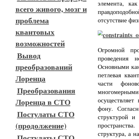
элемента, ка
всего живого, мозг и
правдоподобно
проблема
отсутствие физ
квантовых
возможностей
Огромной про
Вывод
проведения н
преобразований
Основными кан
петлевая кван
Лоренца
части фонов
Преобразования
многомерными
осуществляет 
Лоренца в СТО
фону. Соглас
Постулаты СТО
структурой и 
(продолжение)
пространства
структура, а н
Постулаты СТО