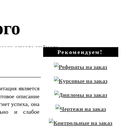
ого
зами одного учёного
Рекомендуем!
витация является
нтовое описание
гнет успеха, она
льно и слабое