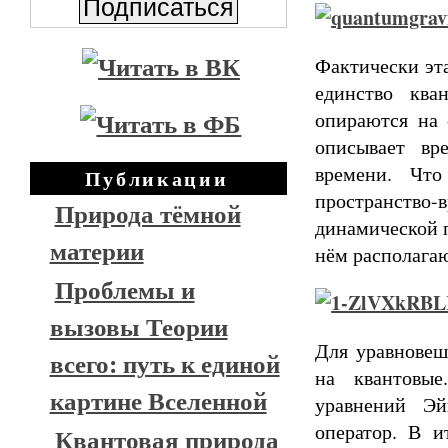
Фактически эта
единство ква
опираются на 
описывает вр
времени. Что
Публикации
пространство
Природа тёмной
динамической п
материи
нём располагаю
Проблемы и
вызовы Теории
Для уравновеш
всего: путь к единой
на квантовые
картине Вселенной
уравнений Эй
оператор. В и
Квантовая природа