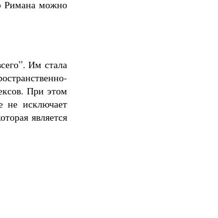
ор Римана можно
сего”. Им стала
ространственно-
ексов. При этом
е не исключает
оторая является