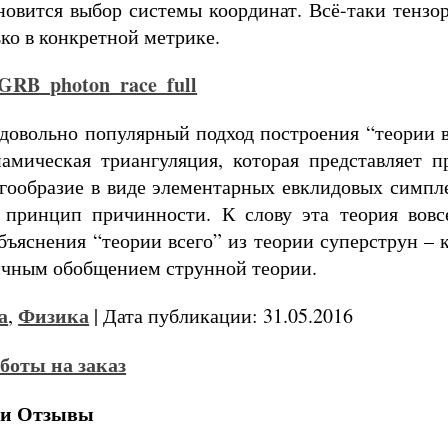
новится выбор системы координат. Всё-таки тенз
ко в конкретной метрике.
довольно популярный подход построения “теории в
амическая триангуляция, которая представляет п
гообразие в виде элементарных евклидовых симпл
 принцип причинности. К слову эта теория вовс
ъяснения “теории всего” из теории суперструн – к
чным обобщением струнной теории.
а
Физика
,
| Дата публикации: 31.05.2016
 и Отзывы