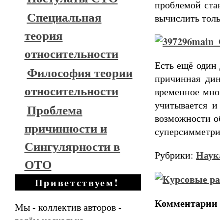
проблемой ста
Специальная
вычислить толь
теория
относительности
Есть ещё один 
Философия теории
причинная дин
относительности
временное мно
учитывается и
Проблема
возможности об
причинности и
суперсимметри
Сингулярности в
Наук
Рубрики:
ОТО
Приветствуем!
Комментарии
Мы - коллектив авторов -