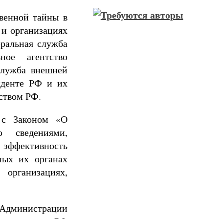
венной тайны в
 и организациях
ральная служба
ное агентство
Служба внешней
иденте РФ и их
ьством РФ.
и с Законом «О
ю сведениями,
 эффективность
ных их органах
 организациях,
 Администрации