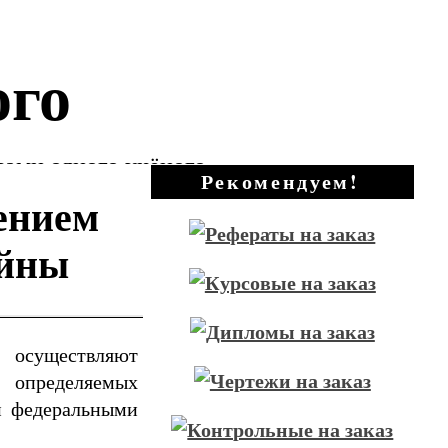
ого
зами одного учёного
Рекомендуем!
чением
айны
 осуществляют
 определяемых
и федеральными