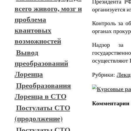
Президента РФ
всего живого, мозг и
организуется и
проблема
Контроль за о
квантовых
органах прокур
возможностей
Надзор за с
Вывод
государстве
осуществляют 
преобразований
Лоренца
Лекц
Рубрики:
Преобразования
Лоренца в СТО
Комментарии
Постулаты СТО
(продолжение)
Постулаты СТО