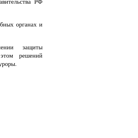
авительства РФ
ебных органах и
чении защиты
 этом решений
уроры.