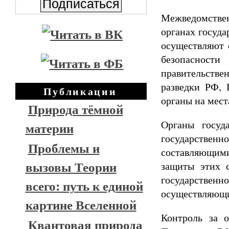
Межведомствен
органах госуда
осуществляют 
безопасност
правительстве
разведки РФ, 
Публикации
органы на мест
Природа тёмной
Органы госуд
материи
государстве
Проблемы и
составляющими
вызовы Теории
защиты этих 
государствен
всего: путь к единой
осуществляющи
картине Вселенной
Контроль за 
Квантовая природа