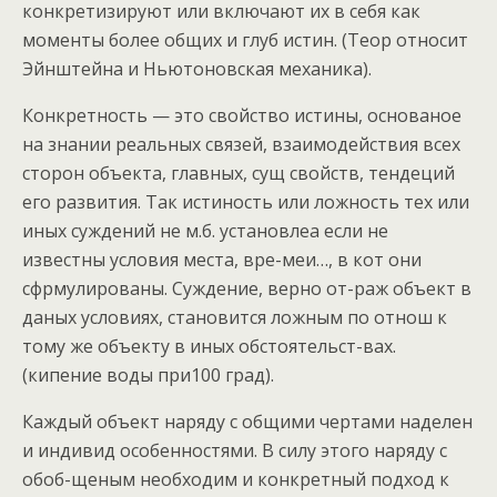
конкретизируют или включают их в себя как
моменты более общих и глуб истин. (Теор относит
Эйнштейна и Ньютоновская механика).
Конкретность — это свойство истины, основаное
на знании реальных связей, взаимодействия всех
сторон объекта, главных, сущ свойств, тендеций
его развития. Так истиность или ложность тех или
иных суждений не м.б. установлеа если не
известны условия места, вре-меи…, в кот они
сфрмулированы. Суждение, верно от-раж объект в
даных условиях, становится ложным по отнош к
тому же объекту в иных обстоятельст-вах.
(кипение воды при100 град).
Каждый объект наряду с общими чертами наделен
и индивид особенностями. В силу этого наряду с
обоб-щеным необходим и конкретный подход к